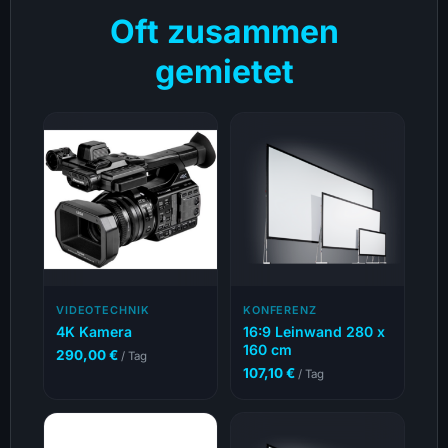
Oft zusammen
gemietet
VIDEOTECHNIK
KONFERENZ
4K Kamera
16:9 Leinwand 280 x
160 cm
290,00
€
/ Tag
107,10
€
/ Tag