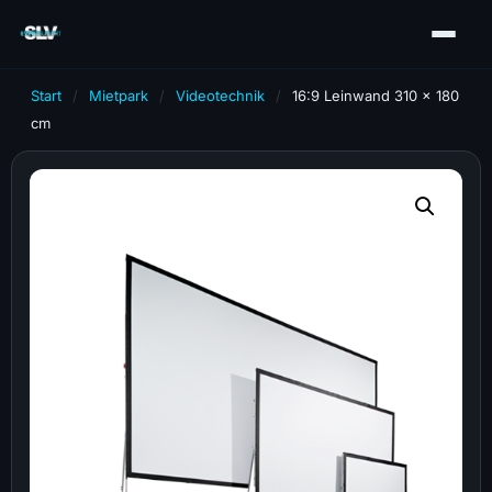
Start
/
Mietpark
/
Videotechnik
/
16:9 Leinwand 310 x 180
cm