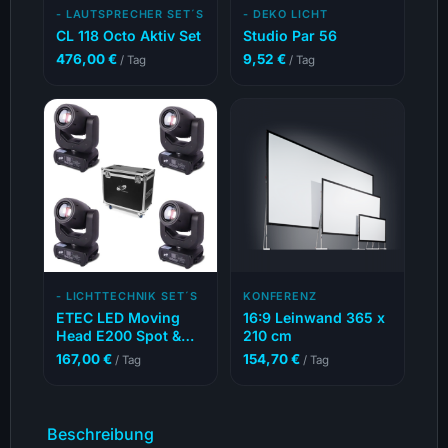
- LAUTSPRECHER SET´S
- DEKO LICHT
CL 118 Octo Aktiv Set
Studio Par 56
476,00
€
9,52
€
/ Tag
/ Tag
- LICHTTECHNIK SET´S
KONFERENZ
ETEC LED Moving
16:9 Leinwand 365 x
Head E200 Spot &
210 cm
Beam
167,00
€
154,70
€
/ Tag
/ Tag
Beschreibung