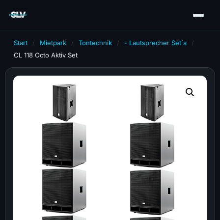
Start
/
Mietpark
/
Tontechnik
/
- Lautsprecher Set´s
/
CL 118 Octo Aktiv Set