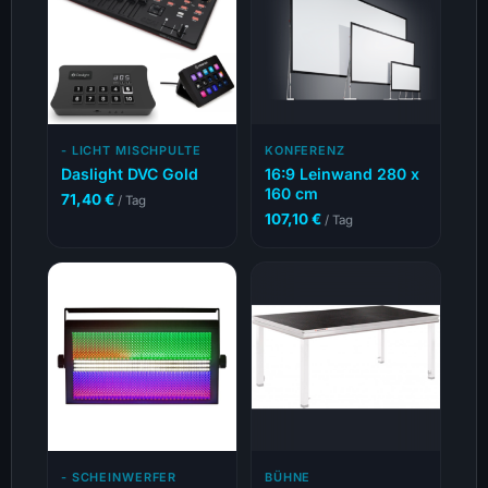
- LICHT MISCHPULTE
KONFERENZ
Daslight DVC Gold
16:9 Leinwand 280 x
160 cm
71,40
€
/ Tag
107,10
€
/ Tag
- SCHEINWERFER
BÜHNE