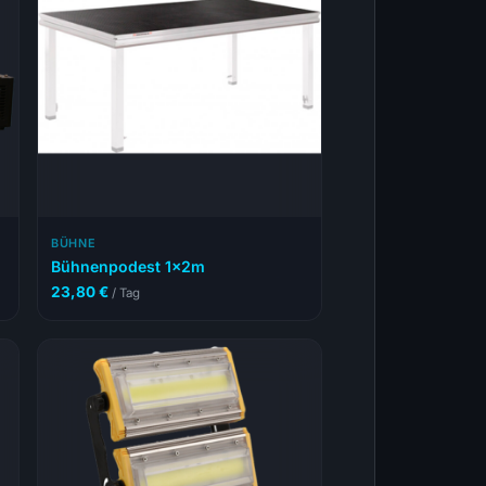
BÜHNE
Bühnenpodest 1x2m
23,80
€
/ Tag