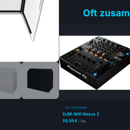
Oft zusam
- DJ TECHNIK
DJM-900 Nexus 2
53,55
€
/ Tag