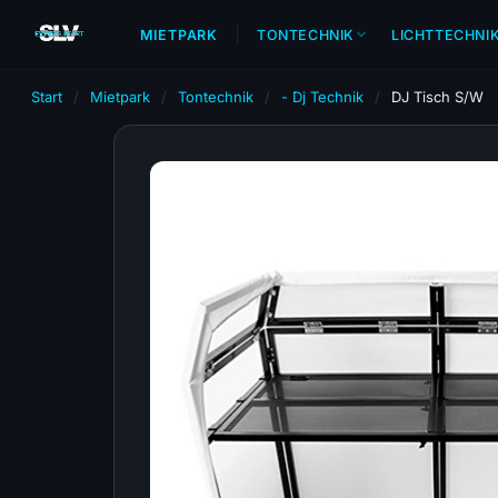
MIETPARK
TONTECHNIK
LICHTTECHNI
Start
/
Mietpark
/
Tontechnik
/
- Dj Technik
/
DJ Tisch S/W