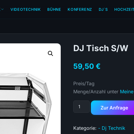
K
VIDEOTECHNIK
BÜHNE
KONFERENZ
DJ´S
HOCHZEI
DJ Tisch S/W
59,50
€
Preis/Tag
Menge/Anzahl unter
Meine
Zur Anfrage
Kategorie:
- Dj Technik