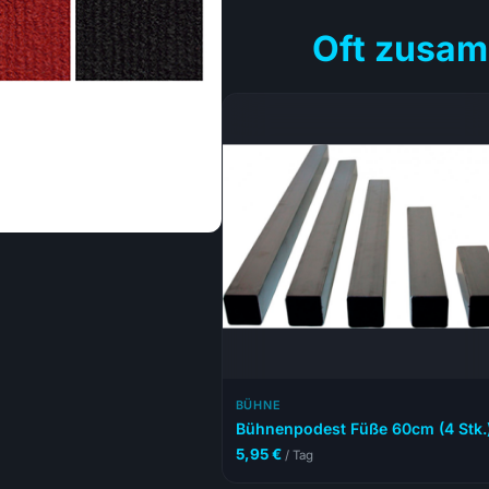
Oft zusam
BÜHNE
Bühnenpodest Füße 60cm (4 Stk.
5,95
€
/ Tag