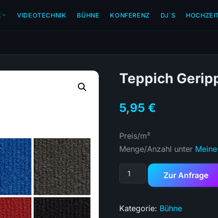
K
VIDEOTECHNIK
BÜHNE
KONFERENZ
DJ´S
HOCHZEI
Teppich Gerip
5,95
€
Preis/m²
Menge/Anzahl unter
Meine
Zur Anfrage
Kategorie:
Bühne