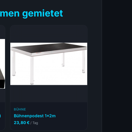
men gemietet
BÜHNE
)
Bühnenpodest 1x2m
23,80
€
/ Tag