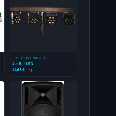
- LICHTTECHNIK SET´S
4er Bar LED
41,65
€
/ Tag