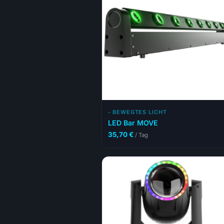
- BEWEGTES LICHT
LED Bar MOVE
35,70
€
/ Tag